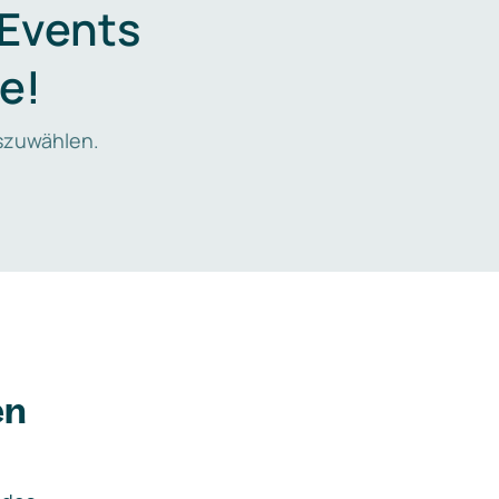
 Events
e!
zuwählen.
en