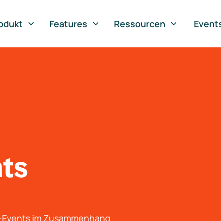
odukt
Features
Ressourcen
Event
nts
g-Events im Zusammenhang