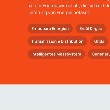
mit der Energiewirtschaft, die sich mit 
Lieferung von Energie befasst.
Erneubare Energien
Erdöl & -gas
Trans­mis­si­on & Distribution
Grids
intelligentes Messsystem
Generier