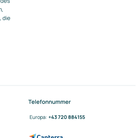
ides
m,
, die
Telefonnummer
Europa
:
+43 720 884155