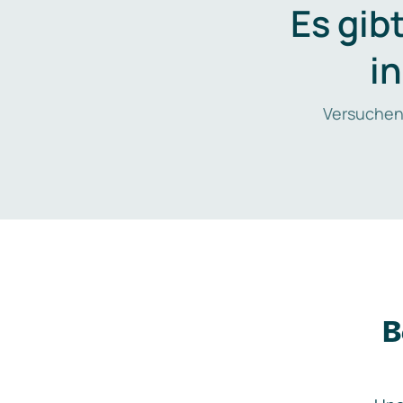
Es gib
i
Versuchen
B