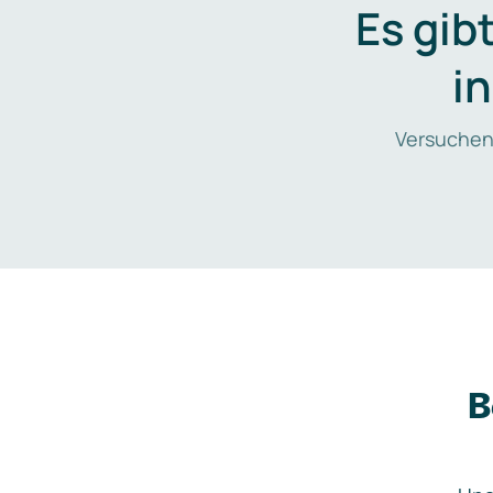
Es gib
i
Versuchen
B