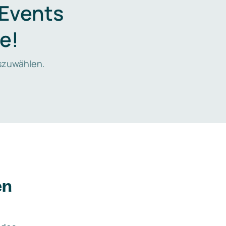
 Events
e!
zuwählen.
en