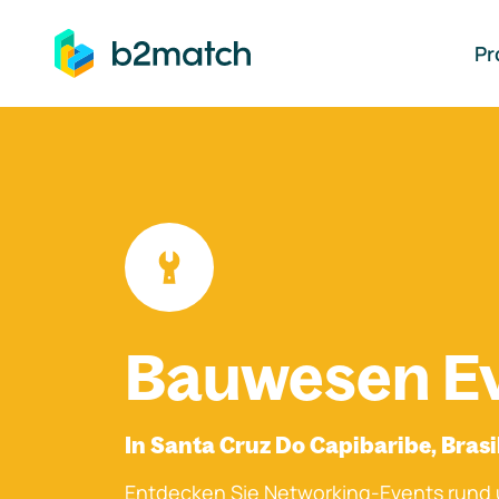
auptinhalt springen
Pr
Bauwesen E
In Santa Cruz Do Capibaribe, Brasi
Entdecken Sie Networking-Events rund