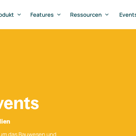
odukt
Features
Ressourcen
Event
vents
lien
 um das Bauwesen und