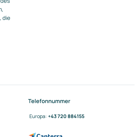
ides
m,
, die
Telefonnummer
Europa
:
+43 720 884155