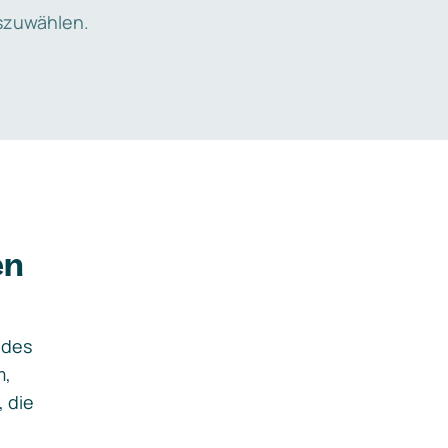
zuwählen.
en
ides
m,
, die