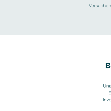
Versuchen
B
Una
E
Inve