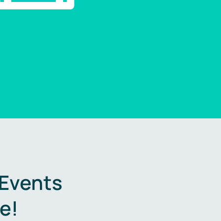
 Events
e!