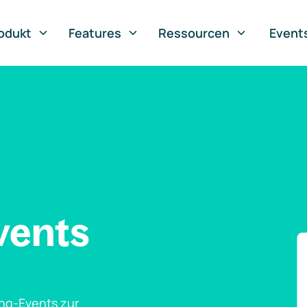
odukt
Features
Ressourcen
Event
vents
ng-Events zur