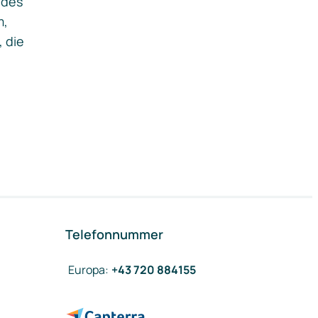
ides
m,
, die
Telefonnummer
Europa
:
+43 720 884155