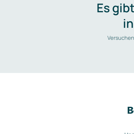
Es gib
i
Versuchen
B