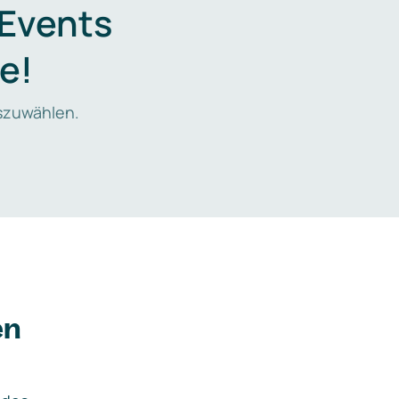
 Events
e!
zuwählen.
en