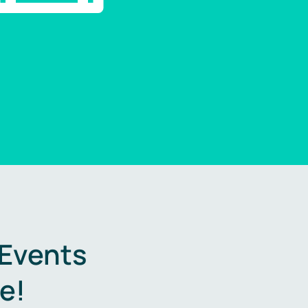
 Events
e!