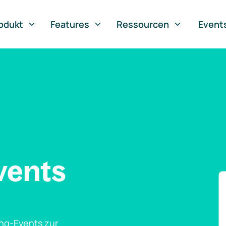
odukt
Features
Ressourcen
Event
vents
ng-Events zur