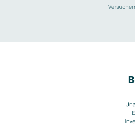
Versuchen
B
Una
E
Inve