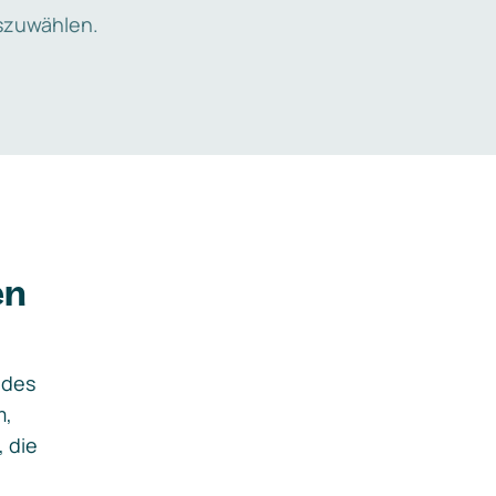
zuwählen.
en
ides
m,
, die