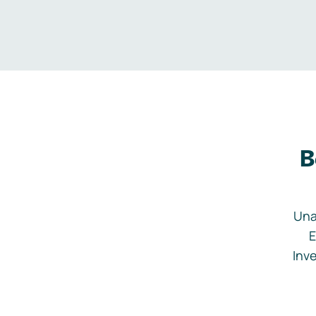
B
Una
E
Inve