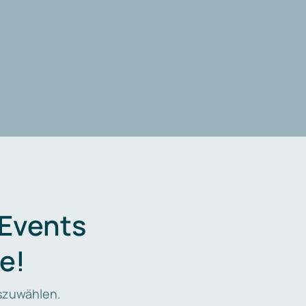
 Events
e!
zuwählen.