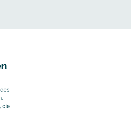
en
ides
m,
, die