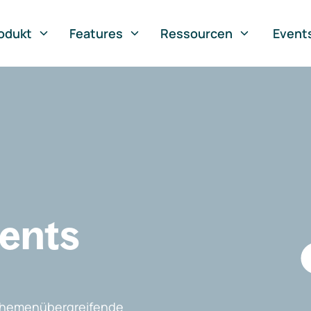
odukt
Features
Ressourcen
Event
vents
, themenübergreifende