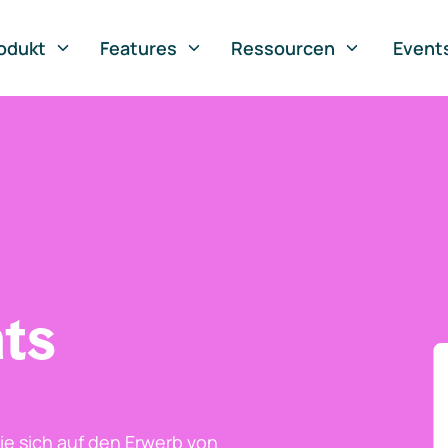
odukt
Features
Ressourcen
Event
ts
ie sich auf den Erwerb von