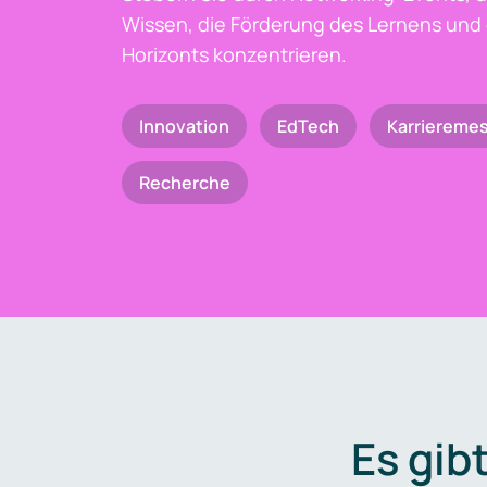
Wissen, die Förderung des Lernens und 
Horizonts konzentrieren.
Innovation
EdTech
Karriereme
Recherche
Es gib