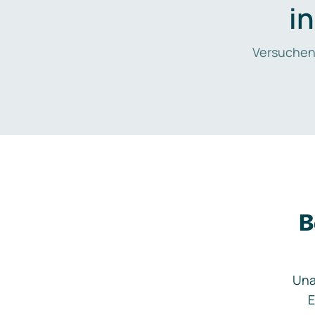
i
Versuchen
B
Una
E