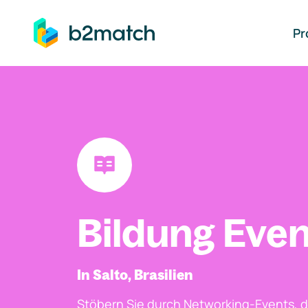
auptinhalt springen
Pr
Bildung Even
In Salto, Brasilien
Stöbern Sie durch Networking-Events, d