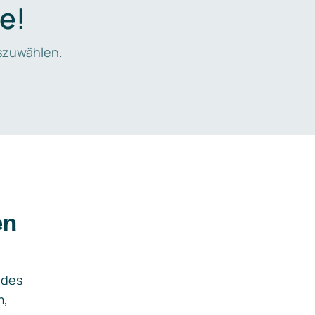
e!
zuwählen.
en
ides
m,