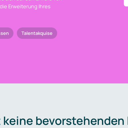
die Erweiterung Ihres
ssen
Talentakquise
t keine bevorstehenden