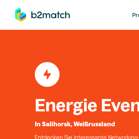
auptinhalt springen
Pr
Energie Eve
In Salihorsk, Weißrussland
Entdecken Sie interessante Networkin