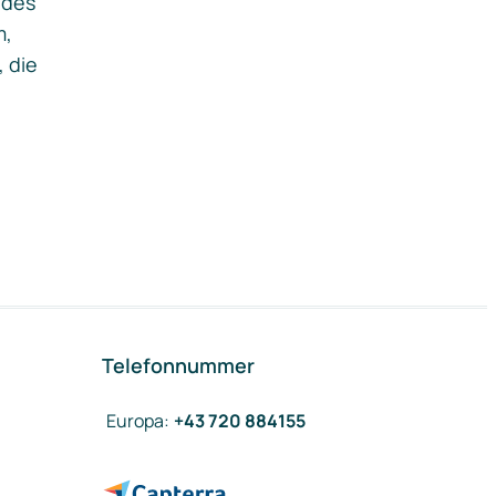
ides
m,
, die
Telefonnummer
Europa
:
+43 720 884155