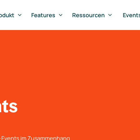
odukt
Features
Ressourcen
Event
nts
g-Events im Zusammenhang