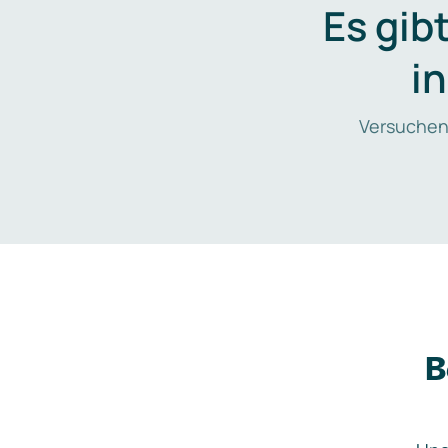
Es gib
i
Versuchen
B