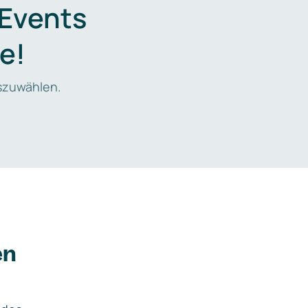
 Events
e!
zuwählen.
en