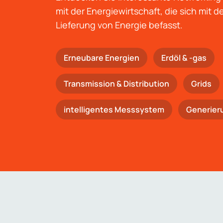
mit der Energiewirtschaft, die sich mit 
Lieferung von Energie befasst.
Erneubare Energien
Erdöl & -gas
Trans­mis­si­on & Distribution
Grids
intelligentes Messsystem
Generier