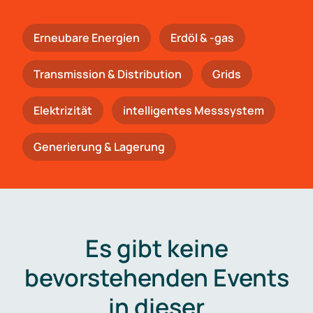
Erneubare Energien
Erdöl & -gas
Trans­mis­si­on & Distribution
Grids
Elektrizität
intelligentes Messsystem
Generierung & Lagerung
Es gibt keine
bevorstehenden Events
in dieser