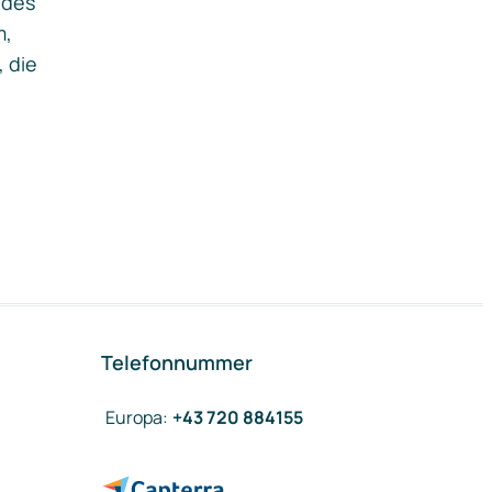
ides
m,
, die
Telefonnummer
Europa
:
+43 720 884155