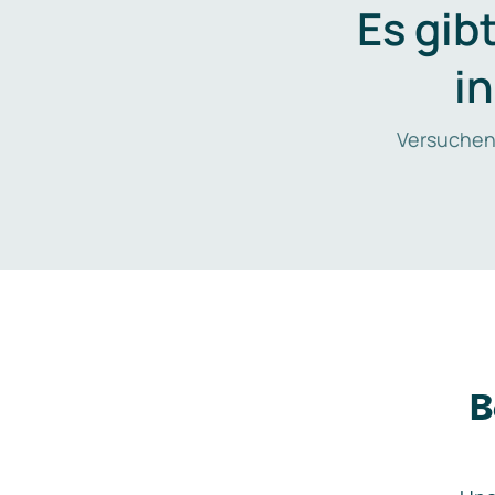
Es gib
i
Versuchen
B