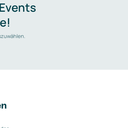
 Events
e!
zuwählen.
en