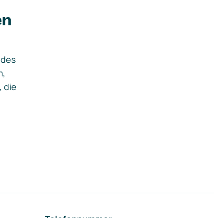
en
ides
m,
, die