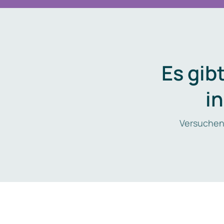
Es gib
i
Versuchen