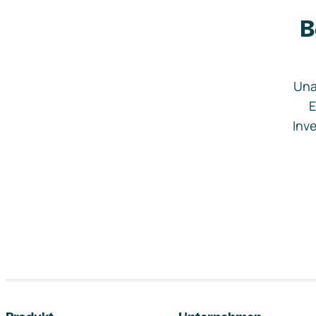
B
Una
E
Inve
Footer-Navigation