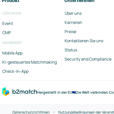
Produkt
Unternehmen
Über uns
LÖSUNGEN
Karrieren
Event
Preise
CMP
Kontaktieren Sie uns
MEHRWERT
Status
Mobile App
Security and Compliance
KI-gesteuertes Matchmaking
Check-In-App
Hergestellt in der EU
Die Welt verbinden.
Co
Datenschutzrichtlinien
Nutzungsbedingungen der Veranst