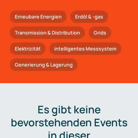
Erneubare Energien
Erdöl & -gas
Trans­mis­si­on & Distribution
Grids
Elektrizität
intelligentes Messsystem
Generierung & Lagerung
Es gibt keine
bevorstehenden Events
in dieser