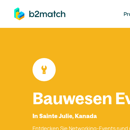
auptinhalt springen
Pr
Bauwesen E
In Sainte Julie, Kanada
Entdecken Sie Networking-Events rund