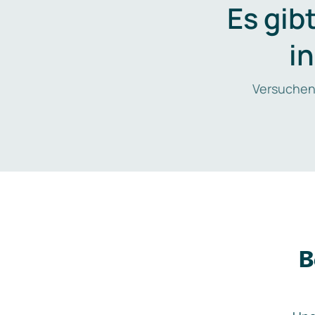
Es gib
i
Versuchen
B