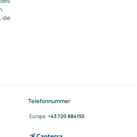
ides
m,
, die
Telefonnummer
Europa
:
+43 720 884155