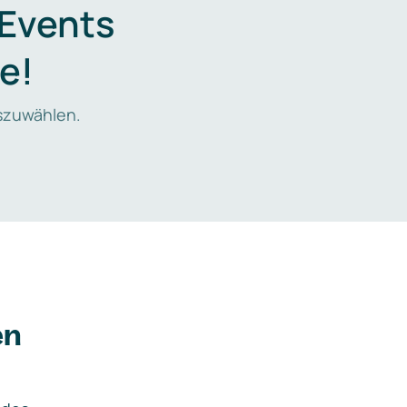
 Events
e!
zuwählen.
en