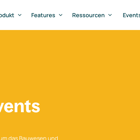
odukt
Features
Ressourcen
Event
vents
 um das Bauwesen und