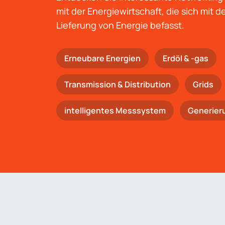
mit der Energiewirtschaft, die sich mit 
Lieferung von Energie befasst.
Erneubare Energien
Erdöl & -gas
Trans­mis­si­on & Distribution
Grids
intelligentes Messsystem
Generier