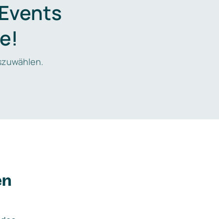
 Events
e!
zuwählen.
en