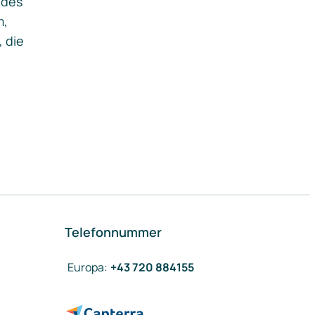
ides
m,
, die
Telefonnummer
Europa
:
+43 720 884155