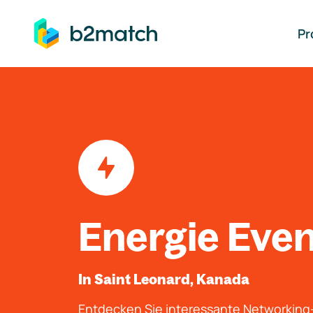
auptinhalt springen
Pr
Energie Eve
In Saint Leonard, Kanada
Entdecken Sie interessante Networkin