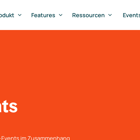
odukt
Features
Ressourcen
Event
nts
g-Events im Zusammenhang