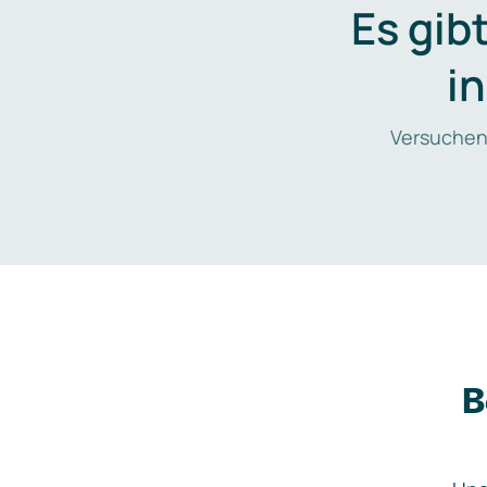
Es gib
i
Versuchen
B