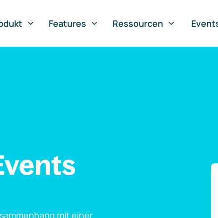
odukt
Features
Ressourcen
Event
Events
usammenhang mit einer