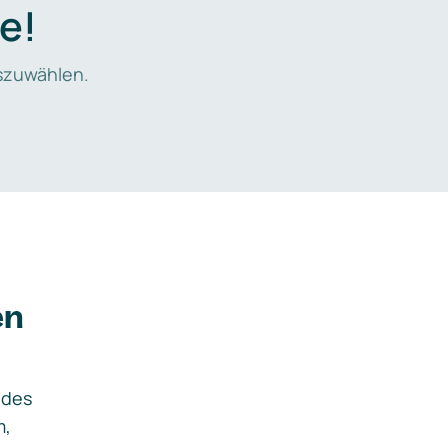
e!
zuwählen.
en
ides
m,