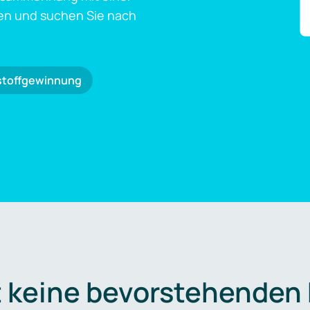
en und suchen Sie nach
stoffgewinnung
t keine bevorstehenden