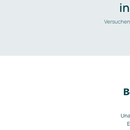
i
Versuchen
B
Una
E