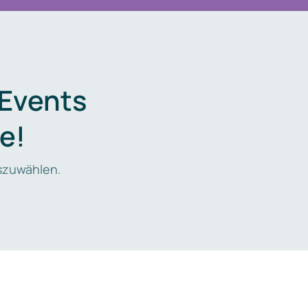
 Events
e!
zuwählen.