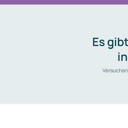
Es gib
i
Versuchen