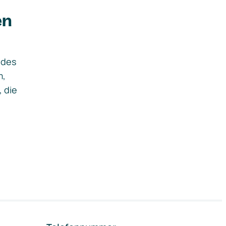
en
ides
m,
, die