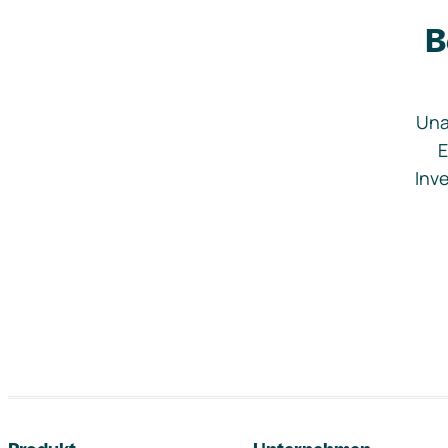
B
Una
E
Inve
Footer-Navigation