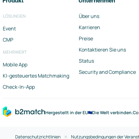
Produkt
Unternehmen
Über uns
LÖSUNGEN
Karrieren
Event
Preise
CMP
Kontaktieren Sie uns
MEHRWERT
Status
Mobile App
Security and Compliance
KI-gesteuertes Matchmaking
Check-In-App
Hergestellt in der EU
Die Welt verbinden.
Co
Datenschutzrichtlinien
Nutzungsbedingungen der Veranst