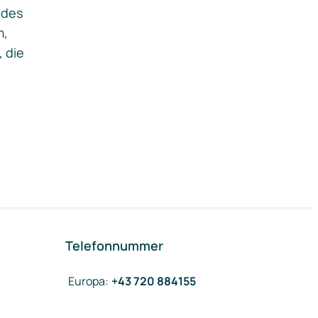
ides
m,
, die
Telefonnummer
Europa
:
+43 720 884155