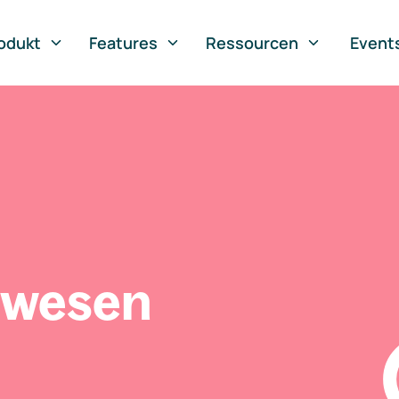
odukt
Features
Ressourcen
Event
swesen