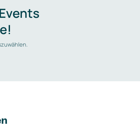
 Events
e!
zuwählen.
en