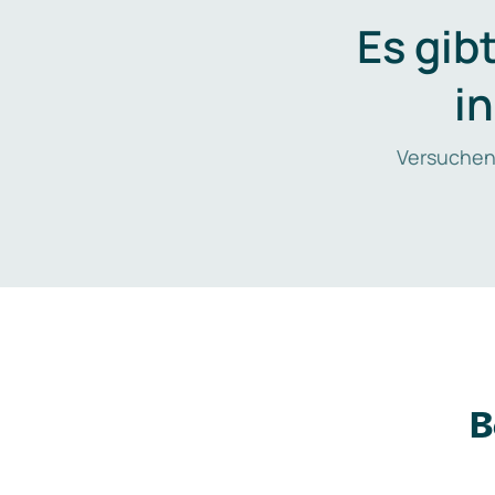
Es gib
i
Versuchen
B