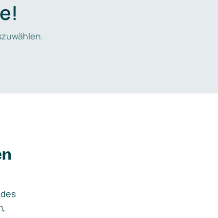
e!
zuwählen.
en
ides
m,