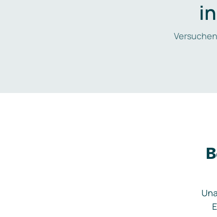
i
Versuchen
B
Una
E