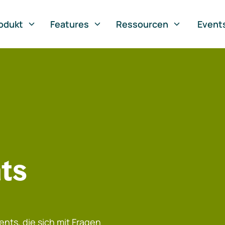
odukt
Features
Ressourcen
Event
ts
nts, die sich mit Fragen