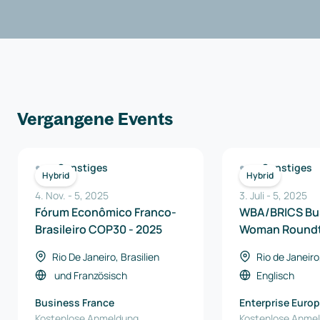
Vergangene Events
Sonstiges
Sonstiges
Hybrid
Hybrid
4. Nov.
-
5
,
2025
3. Juli
-
5
,
2025
Fórum Econômico Franco-
WBA/BRICS Bu
Brasileiro COP30 - 2025
Woman Roundt
Rio De Janeiro, Brasilien
Rio de Janeiro
und
Französisch
Englisch
Business France
Enterprise Euro
Kostenlose Anmeldung
Brasil
Kostenlose Anme