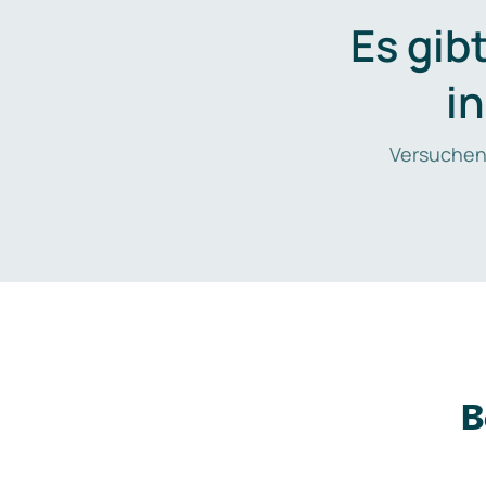
Es gib
i
Versuchen
B