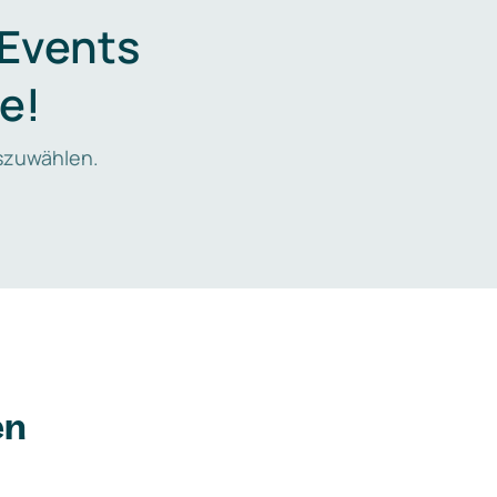
 Events
e!
zuwählen.
en