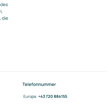
ides
m,
, die
Telefonnummer
Europa
:
+43 720 884155