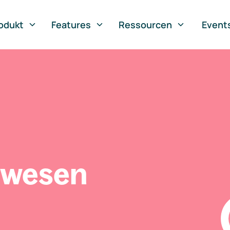
odukt
Features
Ressourcen
Event
swesen