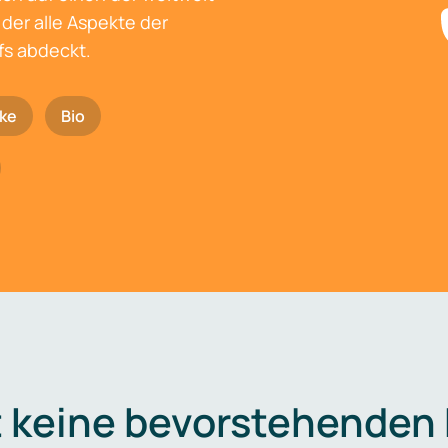
der alle Aspekte der
fs abdeckt.
ke
Bio
t keine bevorstehenden