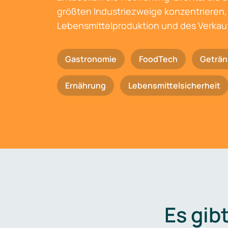
größten Industriezweige konzentrieren, 
Lebensmittelproduktion und des Verkau
Gastronomie
FoodTech
Geträn
Ernährung
Lebensmittelsicherheit
Es gib