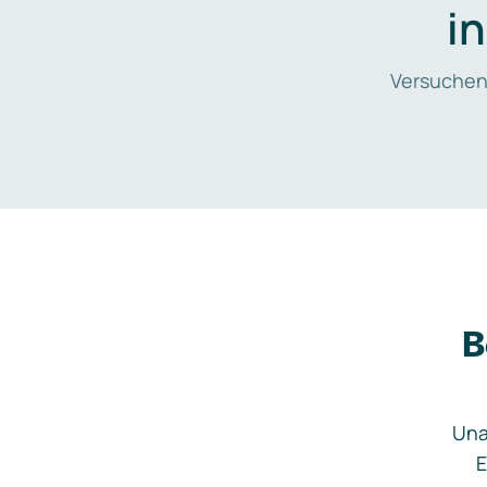
i
Versuchen
B
Una
E