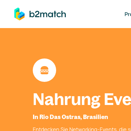
auptinhalt springen
Pr
Nahrung Eve
In Rio Das Ostras, Brasilien
Entdecken Sie Networking-Events, die si