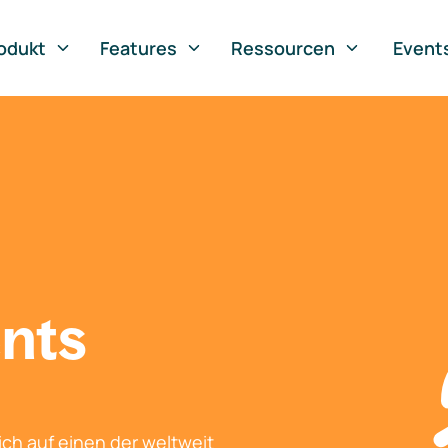
odukt
Features
Ressourcen
Event
nts
ch auf einen der weltweit