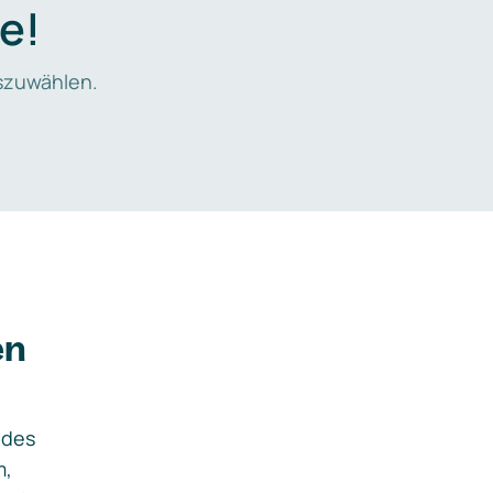
e!
zuwählen.
en
ides
m,