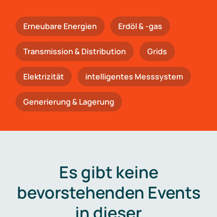
Erneubare Energien
Erdöl & -gas
Trans­mis­si­on & Distribution
Grids
Elektrizität
intelligentes Messsystem
Generierung & Lagerung
Es gibt keine
bevorstehenden Events
in dieser