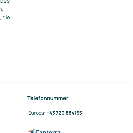
ides
m,
, die
Telefonnummer
Europa
:
+43 720 884155