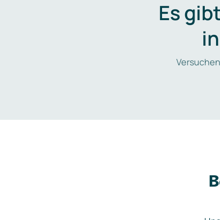
Es gib
i
Versuchen
B