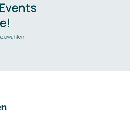
 Events
e!
zuwählen.
en