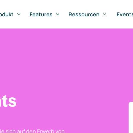
odukt
Features
Ressourcen
Event
ts
ie sich auf den Erwerb von