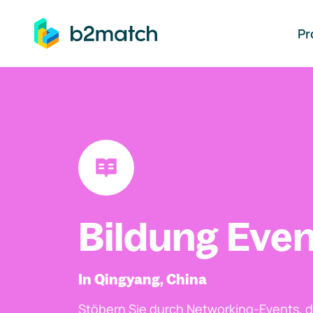
auptinhalt springen
Pr
Bildung Even
In Qingyang, China
Stöbern Sie durch Networking-Events, d