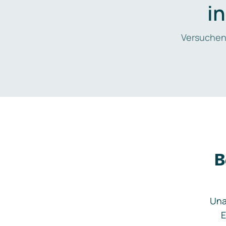
i
Versuchen
B
Una
E