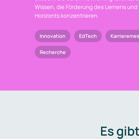
Wissen, die Förderung des Lernens und 
Horizonts konzentrieren.
Innovation
EdTech
Karriereme
Recherche
Es gib