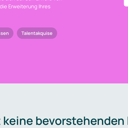
die Erweiterung Ihres
ssen
Talentakquise
t keine bevorstehenden