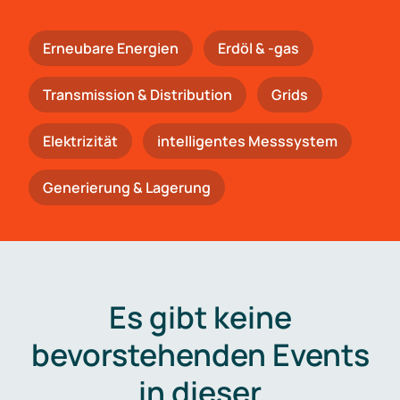
Erneubare Energien
Erdöl & -gas
Trans­mis­si­on & Distribution
Grids
Elektrizität
intelligentes Messsystem
Generierung & Lagerung
Es gibt keine
bevorstehenden Events
in dieser