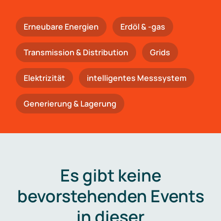
Erneubare Energien
Erdöl & -gas
Trans­mis­si­on & Distribution
Grids
Elektrizität
intelligentes Messsystem
Generierung & Lagerung
Es gibt keine
bevorstehenden Events
in dieser