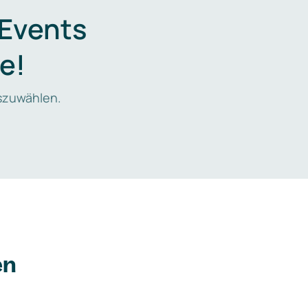
 Events
e!
zuwählen.
en