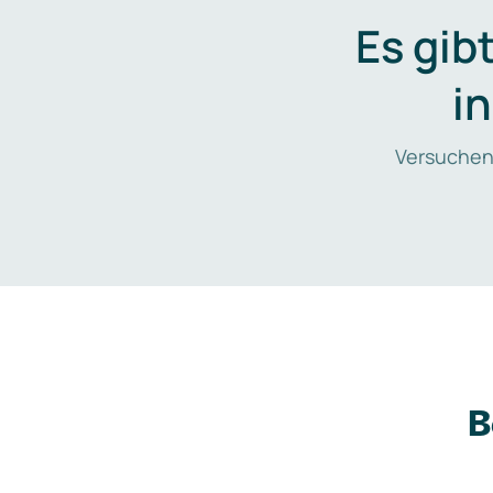
Es gib
i
Versuchen
B