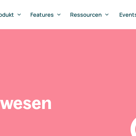
odukt
Features
Ressourcen
Event
swesen