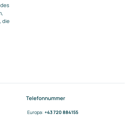
ides
m,
, die
Telefonnummer
Europa
:
+43 720 884155