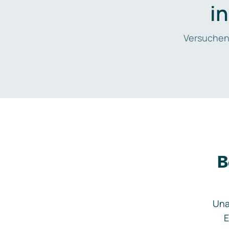
i
Versuchen
B
Una
E