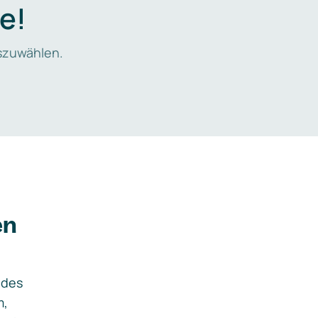
e!
zuwählen.
en
ides
m,