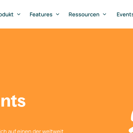
odukt
Features
Ressourcen
Event
nts
ch auf einen der weltweit