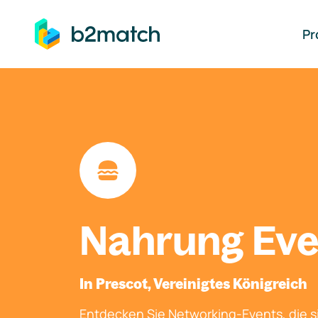
auptinhalt springen
Pr
Nahrung Eve
In Prescot, Vereinigtes Königreich
Entdecken Sie Networking-Events, die si