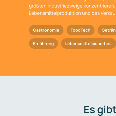
größten Industriezweige konzentrieren, 
Lebensmittelproduktion und des Verkau
Gastronomie
FoodTech
Geträn
Ernährung
Lebensmittelsicherheit
Es gib