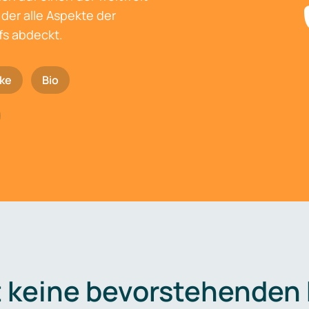
der alle Aspekte der
fs abdeckt.
ke
Bio
t keine bevorstehenden