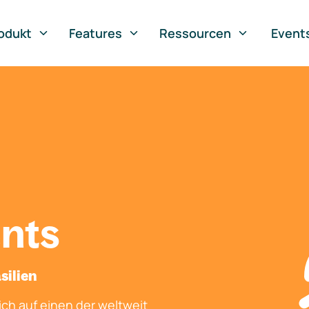
odukt
Features
Ressourcen
Event
nts
silien
ch auf einen der weltweit