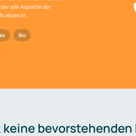
der alle Aspekte der
fs abdeckt.
ke
Bio
t keine bevorstehenden