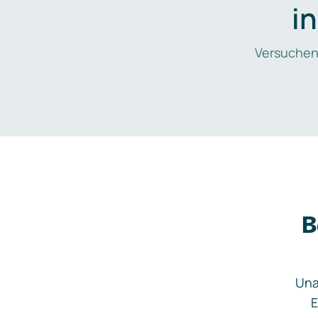
i
Versuchen
B
Una
E