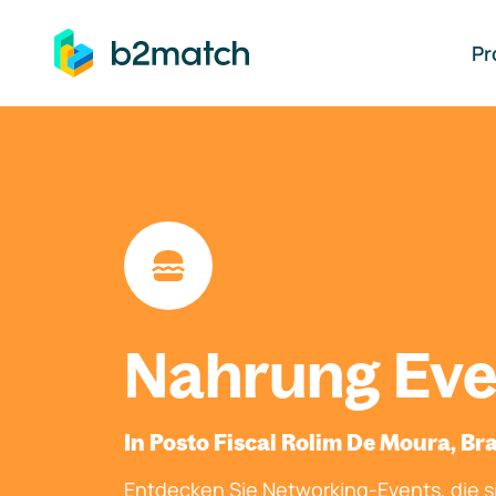
auptinhalt springen
Pr
Nahrung Eve
In Posto Fiscal Rolim De Moura, Bra
Entdecken Sie Networking-Events, die si