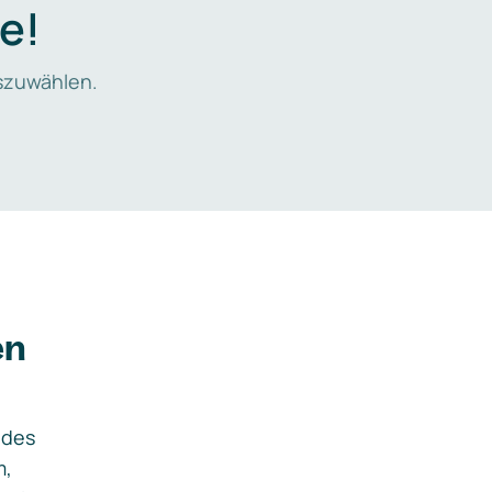
e!
zuwählen.
en
ides
m,