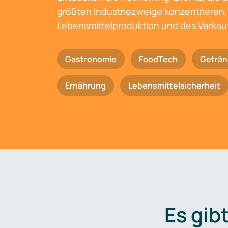
größten Industriezweige konzentrieren, 
Lebensmittelproduktion und des Verkau
Gastronomie
FoodTech
Geträn
Ernährung
Lebensmittelsicherheit
Es gib