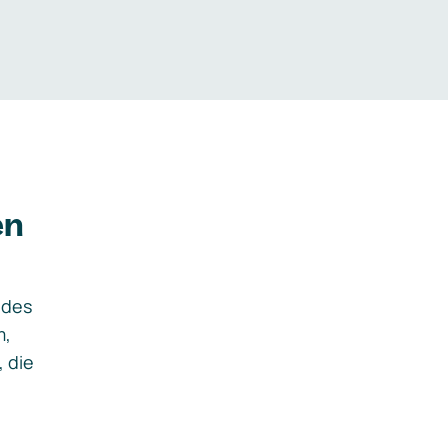
en
ides
m,
, die