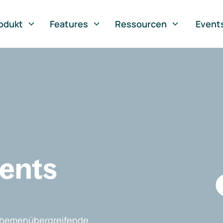
odukt
Features
Ressourcen
Event
vents
, themenübergreifende