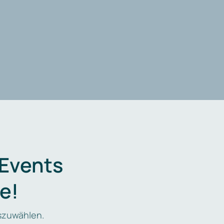
 Events
e!
zuwählen.