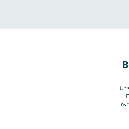
B
Una
E
Inve