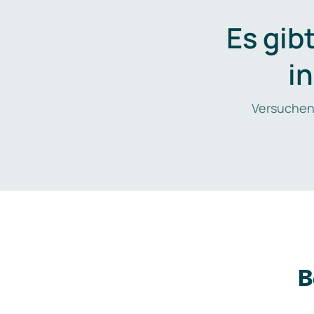
Es gib
i
Versuchen
B