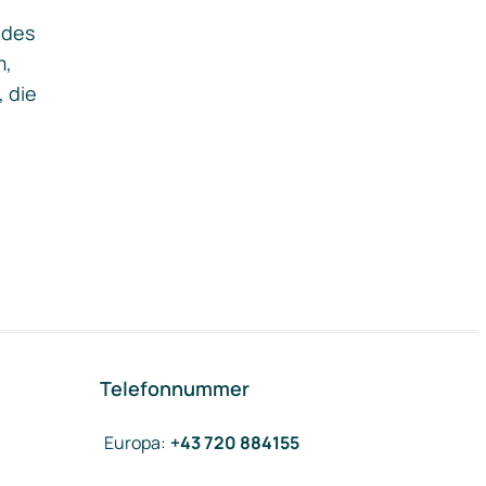
ides
m,
, die
Telefonnummer
Europa
:
+43 720 884155