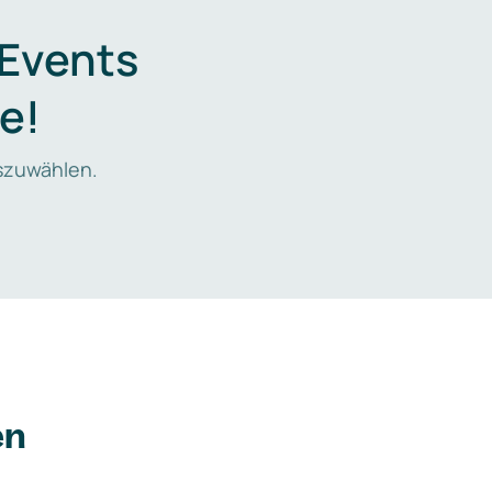
 Events
e!
zuwählen.
en