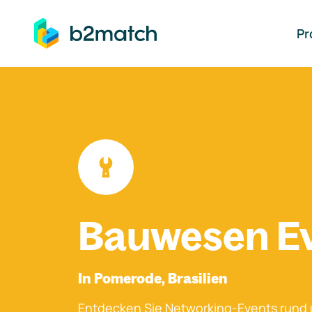
auptinhalt springen
Pr
Bauwesen E
In Pomerode, Brasilien
Entdecken Sie Networking-Events rund