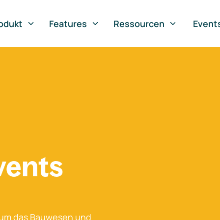
odukt
Features
Ressourcen
Event
vents
 um das Bauwesen und