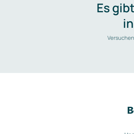
Es gib
i
Versuchen
B