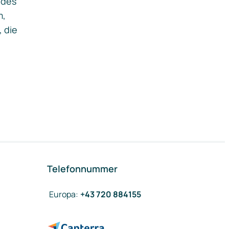
ides
m,
, die
Telefonnummer
Europa
:
+43 720 884155