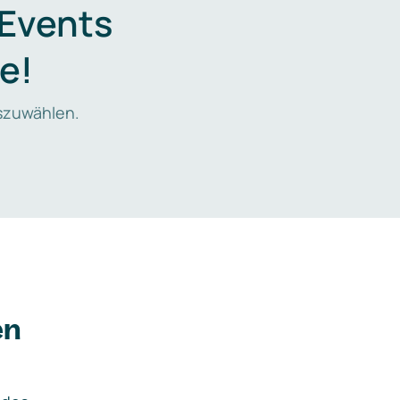
 Events
e!
zuwählen.
en