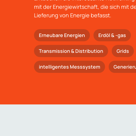
mit der Energiewirtschaft, die sich mit 
Lieferung von Energie befasst.
Erneubare Energien
Erdöl & -gas
Trans­mis­si­on & Distribution
Grids
intelligentes Messsystem
Generier