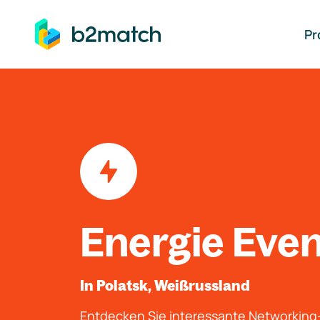
auptinhalt springen
Pr
Energie Eve
In Polatsk, Weißrussland
Entdecken Sie interessante Networkin