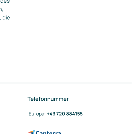
ides
m,
, die
Telefonnummer
Europa
:
+43 720 884155