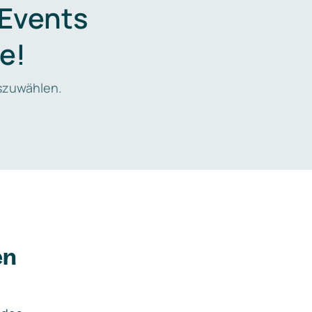
 Events
e!
zuwählen.
en