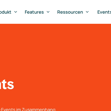
odukt
Features
Ressourcen
Event
nts
g-Events im Zusammenhang