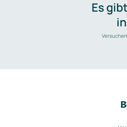
Es gib
i
Versuchen
B