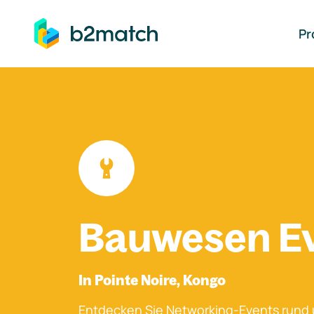
auptinhalt springen
Pr
Bauwesen E
In Pointe Noire, Kongo
Entdecken Sie Networking-Events rund