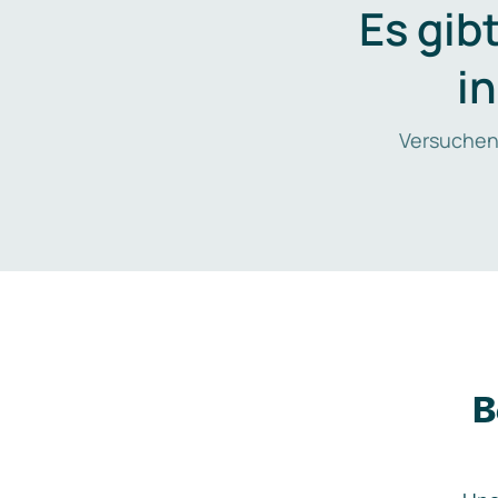
Es gib
i
Versuchen
B