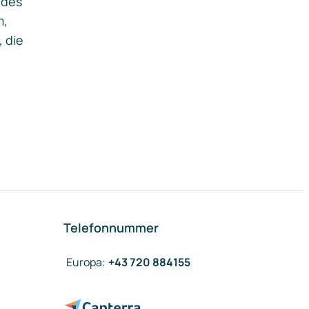
ides
m,
, die
Telefonnummer
Europa
:
+43 720 884155