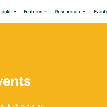
odukt
Features
Ressourcen
Event
vents
 um das Bauwesen und