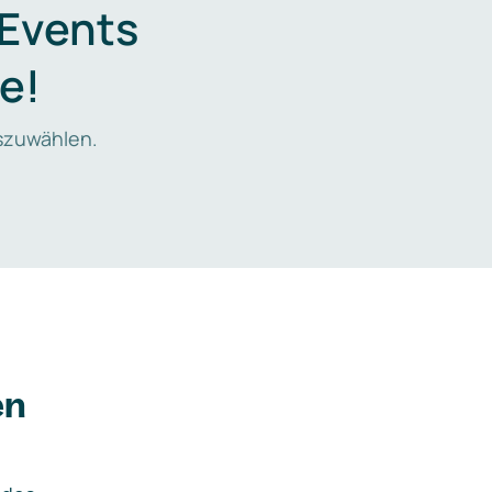
 Events
e!
zuwählen.
en