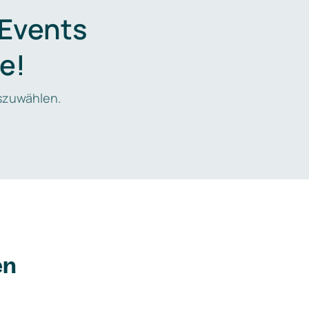
 Events
e!
zuwählen.
en