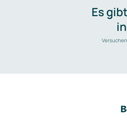
Es gib
i
Versuchen
B