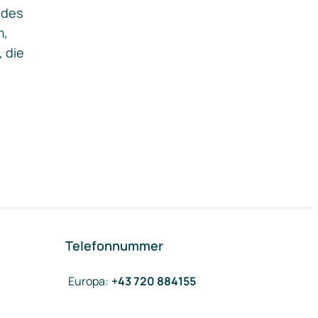
ides
m,
, die
Telefonnummer
Europa
:
+43 720 884155