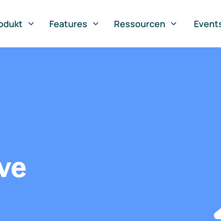
odukt
Features
Ressourcen
Event
ve