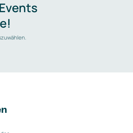
 Events
e!
zuwählen.
en