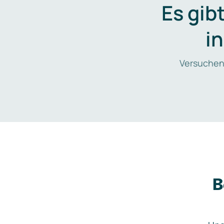
Es gib
i
Versuchen
B