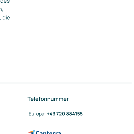
ides
m,
, die
Telefonnummer
Europa
:
+43 720 884155