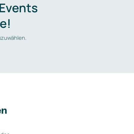
 Events
e!
zuwählen.
en