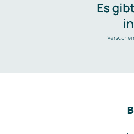
Es gib
i
Versuchen
B