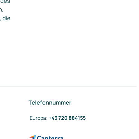
ides
m,
, die
Telefonnummer
Europa
:
+43 720 884155