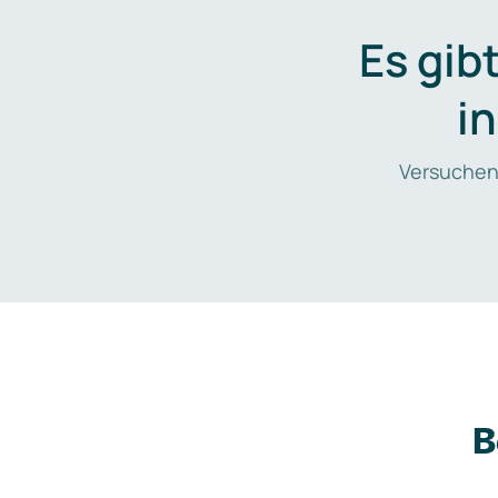
Es gib
i
Versuchen
B