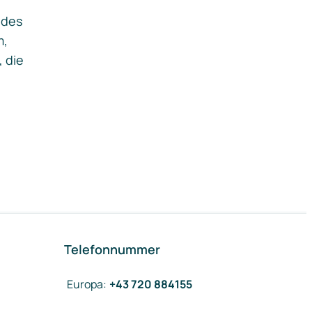
ides
m,
, die
Telefonnummer
Europa
:
+43 720 884155