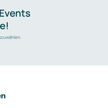
 Events
e!
zuwählen.
en