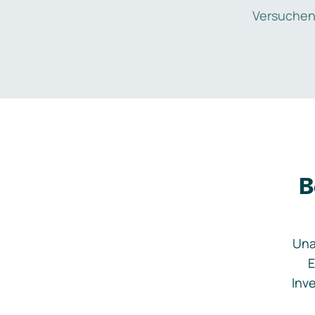
Versuchen
B
Una
E
Inve