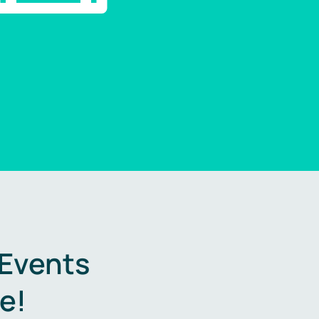
 Events
e!