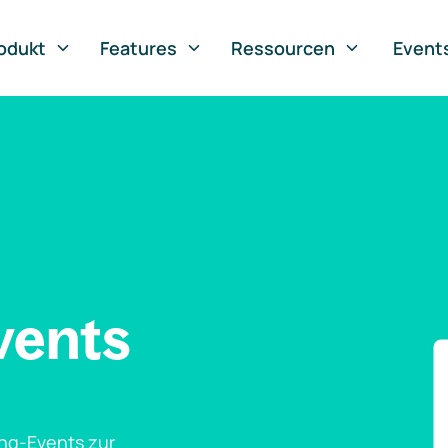
odukt
Features
Ressourcen
Event
vents
ng-Events zur