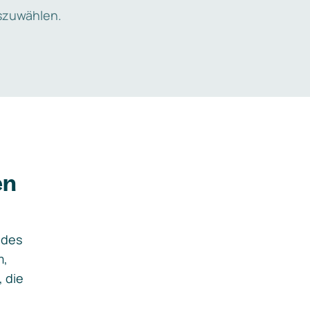
zuwählen.
en
ides
m,
, die