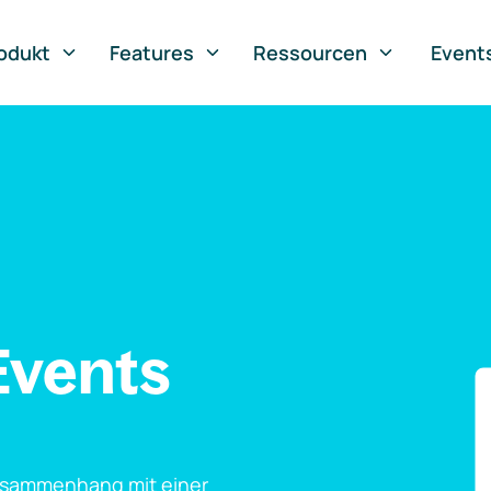
odukt
Features
Ressourcen
Event
Events
usammenhang mit einer