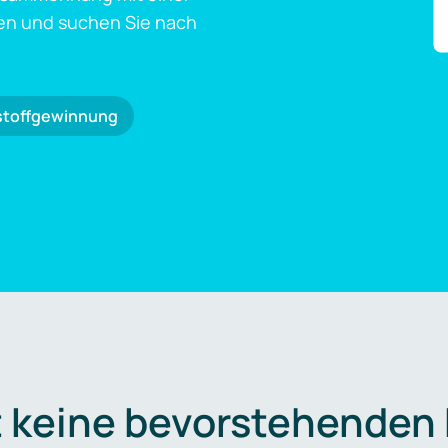
en und suchen Sie nach
stoffgewinnung
t keine bevorstehenden