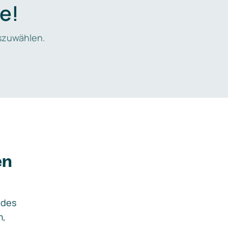
e!
zuwählen.
en
ides
m,