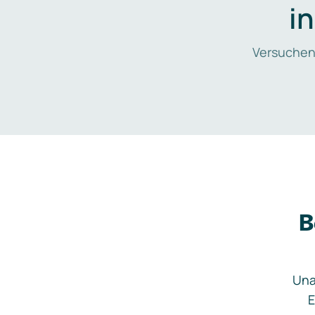
i
Versuchen
B
Una
E