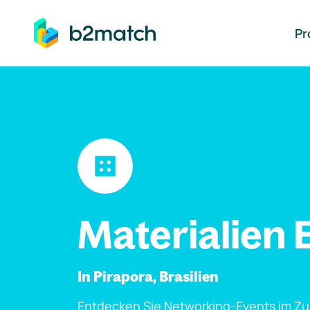
auptinhalt springen
Pr
Materialien 
In Pirapora, Brasilien
Entdecken Sie Networking-Events im Z