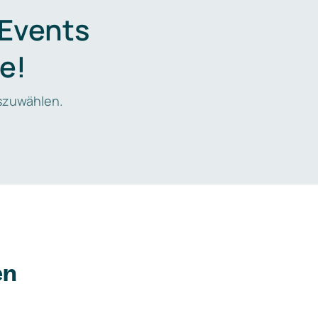
 Events
e!
zuwählen.
en