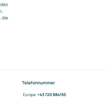
ides
m,
, die
Telefonnummer
Europa
:
+43 720 884155