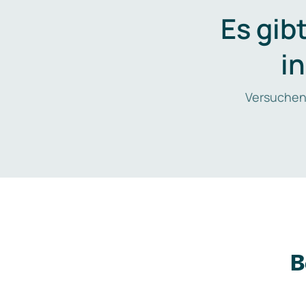
Es gib
i
Versuchen
B