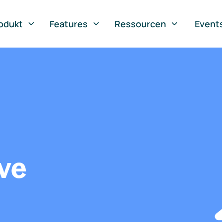
odukt
Features
Ressourcen
Event
ve