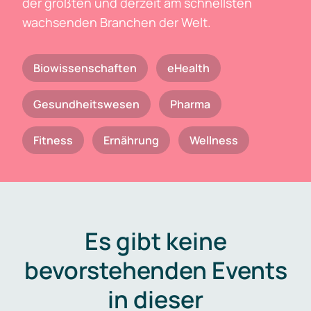
der größten und derzeit am schnellsten
wachsenden Branchen der Welt.
Biowissenschaften
eHealth
Gesundheitswesen
Pharma
Fitness
Ernährung
Wellness
Es gibt keine
bevorstehenden Events
in dieser