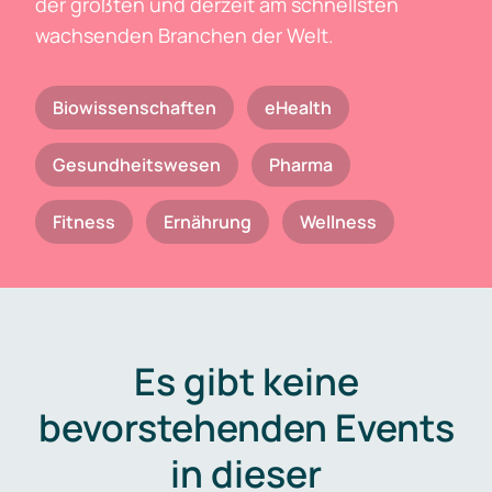
der größten und derzeit am schnellsten
wachsenden Branchen der Welt.
Biowissenschaften
eHealth
Gesundheitswesen
Pharma
Fitness
Ernährung
Wellness
Es gibt keine
bevorstehenden Events
in dieser