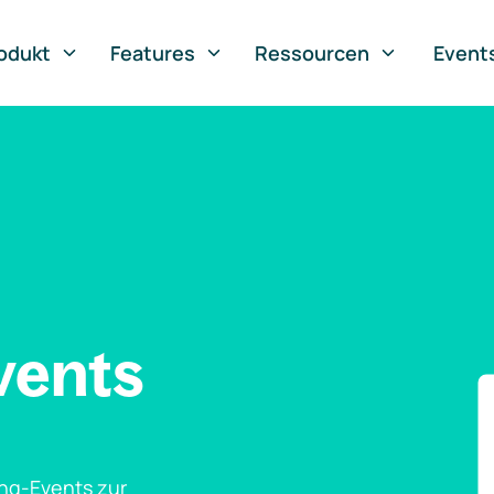
odukt
Features
Ressourcen
Event
vents
ng-Events zur