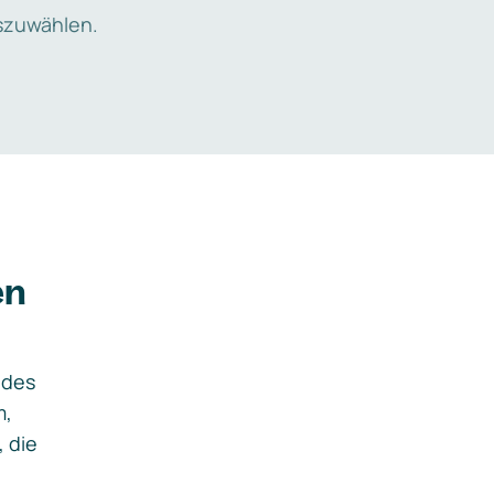
zuwählen.
en
ides
m,
, die