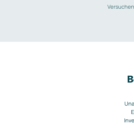
Versuchen
B
Una
E
Inve