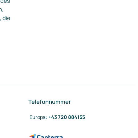
ides
m,
, die
Telefonnummer
Europa
:
+43 720 884155