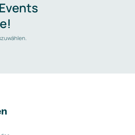
 Events
e!
zuwählen.
en