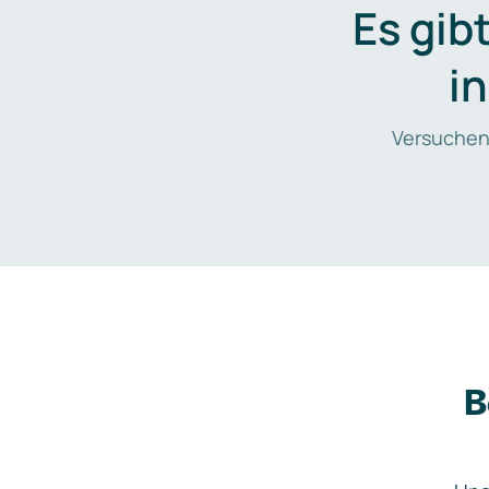
Es gib
i
Versuchen
B