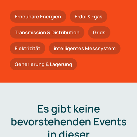
Erneubare Energien
Erdöl & -gas
Trans­mis­si­on & Distribution
Grids
Elektrizität
intelligentes Messsystem
Generierung & Lagerung
Es gibt keine
bevorstehenden Events
in dieser