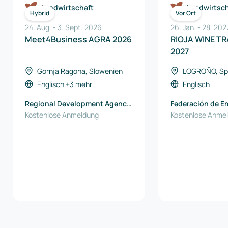
Landwirtschaft
Landwirtsch
Hybrid
Vor Ort
24. Aug.
-
3. Sept. 2026
26. Jan.
-
28
,
202
Meet4Business AGRA 2026
RIOJA WINE T
2027
Gornja Ragona, Slowenien
LOGROÑO, Sp
Englisch
+3 mehr
Englisch
Regional Development Agency
Federación de E
Podravje-Maribor
Kostenlose Anmeldung
Rioja
Kostenlose Anme