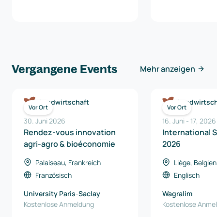
Vergangene Events
Mehr anzeigen
Landwirtschaft
Landwirtsch
Vor Ort
Vor Ort
30. Juni 2026
16. Juni
-
17
,
2026
Rendez-vous innovation
International 
agri-agro & bioéconomie
2026
Palaiseau, Frankreich
Liège, Belgien
Französisch
Englisch
University Paris-Saclay
Wagralim
Kostenlose Anmeldung
Kostenlose Anme