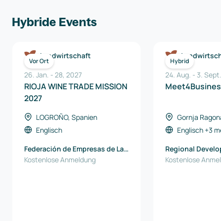
Hybride Events
Landwirtschaft
Landwirtsch
Vor Ort
Hybrid
26. Jan.
-
28
,
2027
24. Aug.
-
3. Sept
RIOJA WINE TRADE MISSION
Meet4Busines
2027
LOGROÑO, Spanien
Gornja Ragon
Englisch
Englisch
+3 m
Federación de Empresas de La
Regional Devel
Rioja
Kostenlose Anmeldung
Podravje-Maribo
Kostenlose Anme