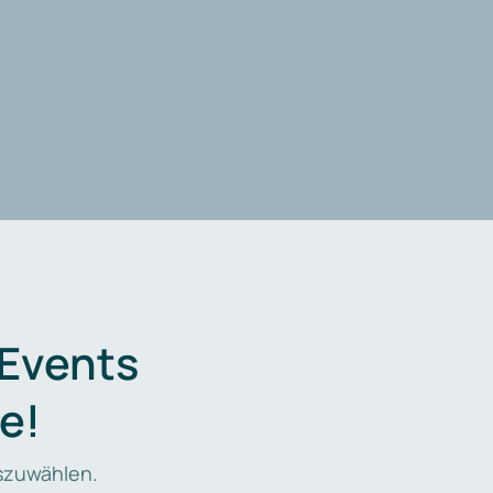
 Events
e!
zuwählen.