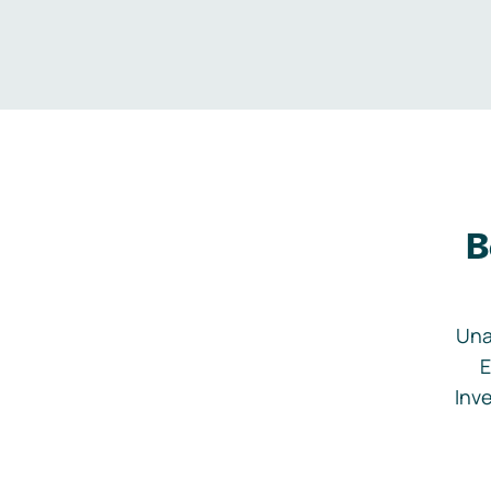
B
Una
E
Inve