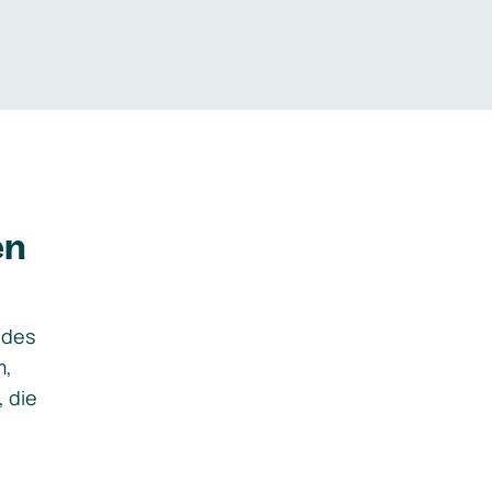
en
ides
m,
, die