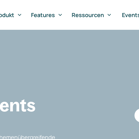
odukt
Features
Ressourcen
Event
vents
, themenübergreifende