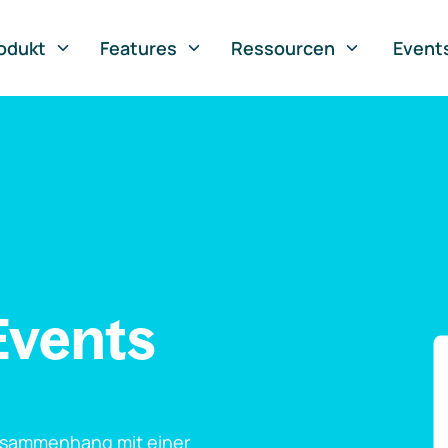
odukt
Features
Ressourcen
Event
Events
usammenhang mit einer