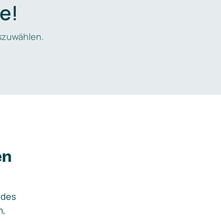
e!
zuwählen.
en
ides
m,