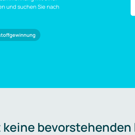
en und suchen Sie nach
stoffgewinnung
t keine bevorstehenden