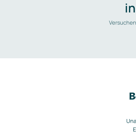
i
Versuchen
B
Una
E