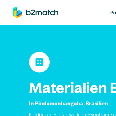
auptinhalt springen
Pr
Materialien 
In Pindamonhangaba, Brasilien
Entdecken Sie Networking-Events im Z