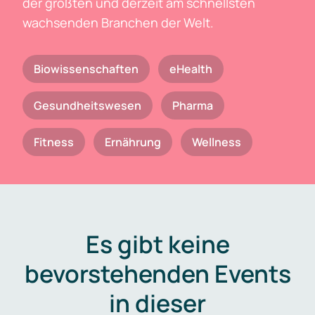
der größten und derzeit am schnellsten
wachsenden Branchen der Welt.
Biowissenschaften
eHealth
Gesundheitswesen
Pharma
Fitness
Ernährung
Wellness
Es gibt keine
bevorstehenden Events
in dieser